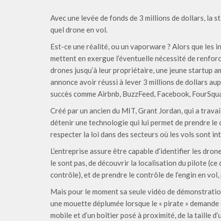
Avec une levée de fonds de 3 millions de dollars, la 
quel drone en vol.
Est-ce une réalité, ou un vaporware ? Alors que les i
mettent en exergue l’éventuelle nécessité de renforce
drones jusqu’à leur propriétaire, une jeune startup a
annonce avoir réussi à lever 3 millions de dollars au
succès comme Airbnb, BuzzFeed, Facebook, FourSqua
Créé par un ancien du MIT, Grant Jordan, qui a travai
détenir une technologie qui lui permet de prendre le 
respecter la loi dans des secteurs où les vols sont int
L’entreprise assure être capable d’identifier les dron
le sont pas, de découvrir la localisation du pilote (ce 
contrôle), et de prendre le contrôle de l’engin en vol
Mais pour le moment sa seule vidéo de démonstratio
une mouette déplumée lorsque le « pirate » demande à l
mobile et d’un boîtier posé à proximité, de la taille d