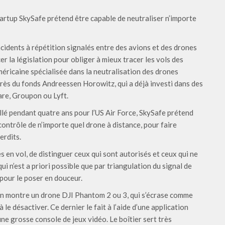
startup SkySafe prétend être capable de neutraliser n’importe
ncidents à répétition signalés entre des avions et des drones
r la législation pour obliger à mieux tracer les vols des
méricaine spécialisée dans la neutralisation des drones
près du fonds Andreessen Horowitz, qui a déjà investi dans des
re, Groupon ou Lyft.
llé pendant quatre ans pour l’US Air Force, SkySafe prétend
contrôle de n’importe quel drone à distance, pour faire
erdits.
es en vol, de distinguer ceux qui sont autorisés et ceux qui ne
qui n’est a priori possible que par triangulation du signal de
, pour le poser en douceur.
n montre un drone DJI Phantom 2 ou 3, qui s’écrase comme
e désactiver. Ce dernier le fait à l’aide d’une application
’une grosse console de jeux vidéo. Le boîtier sert très