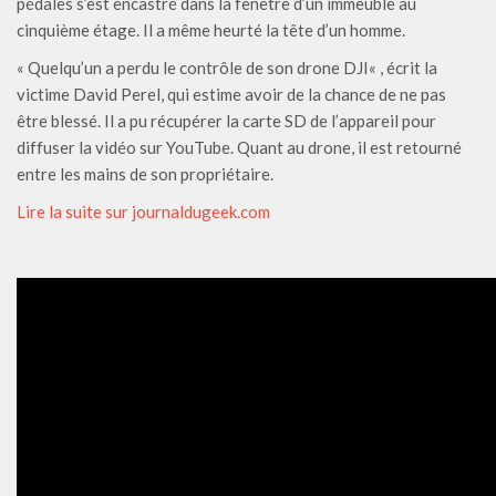
pédales s’est encastré dans la fenêtre d’un immeuble au
cinquième étage. Il a même heurté la tête d’un homme.
« Quelqu’un a perdu le contrôle de son drone DJI« , écrit la
victime David Perel, qui estime avoir de la chance de ne pas
être blessé. Il a pu récupérer la carte SD de l’appareil pour
diffuser la vidéo sur YouTube. Quant au drone, il est retourné
entre les mains de son propriétaire.
Lire la suite sur journaldugeek.com