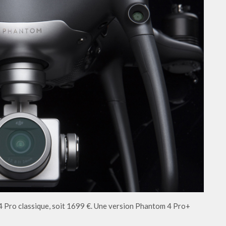
4 Pro classique, soit 1699 €. Une version Phantom 4 Pro+